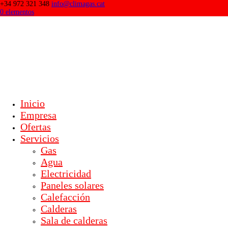
+34 972 321 348
info@climagas.cat
0 elementos
Inicio
Empresa
Ofertas
Servicios
Gas
Agua
Electricidad
Paneles solares
Calefacción
Calderas
Sala de calderas