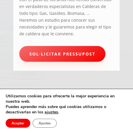
en verdaderos especialistas en Calderas de
todo tipo; Gas, Gasóleo, Biomasa, …
Haremos un estudio para conocer sus
necesidades y le guiaremos para elegir el tipo
de caldera que le conviene.
SOL·LICITAR PRESSUPOST
Utilizamos cookies para ofrecerte la mejor experiencia en
nuestra web.
Puedes aprender más sobre qué cookies utilizamos o
Climagas Costa Brava © 2026 |
Avís legal
|
Política
desactivarlas en los
ajustes
.
de privacitat
|
Política de cookies
| by
Aproxymate
Aceptar
Ajustes