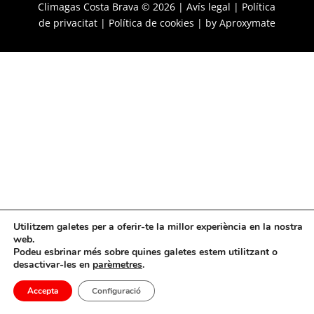
Climagas Costa Brava © 2026 |
Avís legal
|
Política
de privacitat
|
Política de cookies
| by
Aproxymate
Utilitzem galetes per a oferir-te la millor experiència en la nostra
web.
Podeu esbrinar més sobre quines galetes estem utilitzant o
desactivar-les en
parèmetres
.
Accepta
Configuració