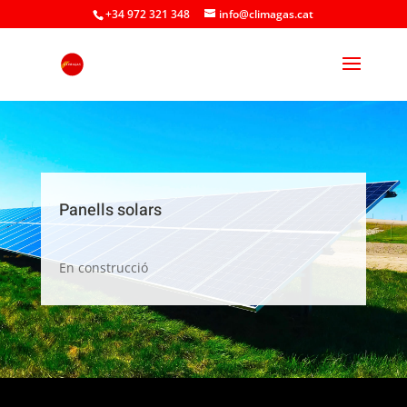
+34 972 321 348
info@climagas.cat
Panells solars
En construcció